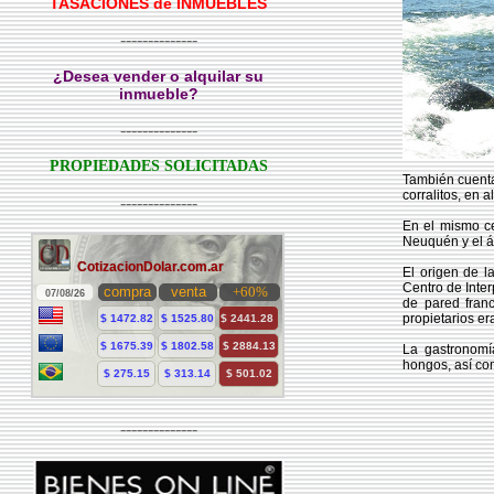
TASACIONES de INMUEBLES
--------------
¿Desea vender o alquilar su
inmueble?
--------------
PROPIEDADES SOLICITADAS
También cuenta
corralitos, en
--------------
En el mismo ce
Neuquén y el á
El origen de l
Centro de Inter
de pared franc
propietarios e
La gastronomí
hongos, así com
--------------